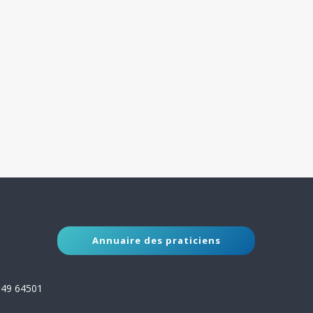
Annuaire des praticiens
149 64501