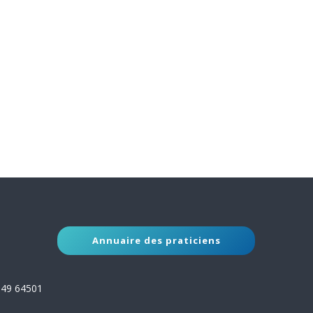
Annuaire des praticiens
149 64501