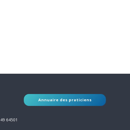
Annuaire des praticiens
149 64501