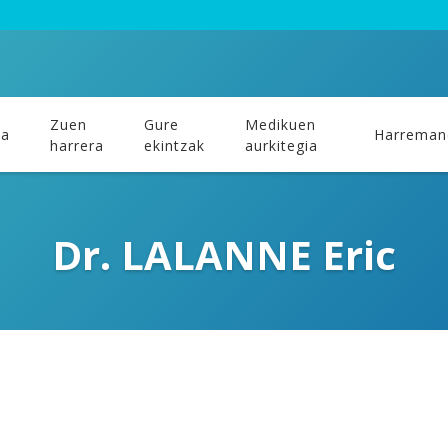
Zuen
Gure
Medikuen
ka
Harreman
harrera
ekintzak
aurkitegia
Dr. LALANNE Eric