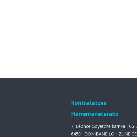
Kontratatzea
Harremanetarako
7, Léonce Goyetche karrika - CS
64501 DONIBANE LOHIZUNE C