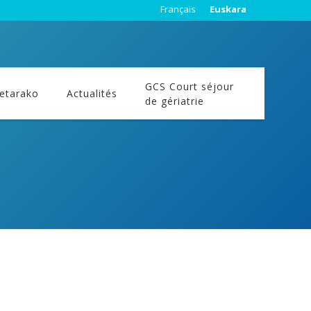
Français
Euskara
GCS Court séjour
etarako
Actualités
de gériatrie